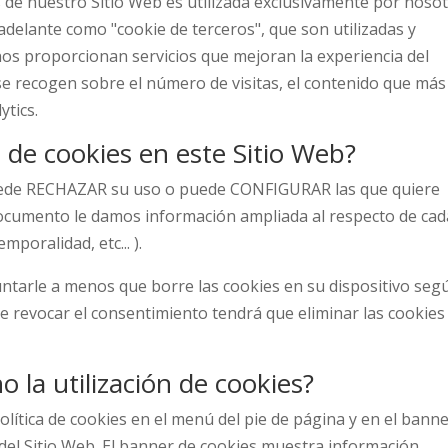
 de nuestro Sitio Web es utilizada exclusivamente por nosot
adelante como "cookie de terceros", que son utilizadas y
os proporcionan servicios que mejoran la experiencia del
 se recogen sobre el número de visitas, el contenido que más
ytics.
 de cookies en este Sitio Web?
, puede RECHAZAR su uso o puede CONFIGURAR las que quiere
e documento le damos información ampliada al respecto de cad
mporalidad, etc... ).
untarle a menos que borre las cookies en su dispositivo seg
ere revocar el consentimiento tendrá que eliminar las cookies
o la utilización de cookies?
olítica de cookies en el menú del pie de página y en el bann
 del Sitio Web. El banner de cookies muestra información