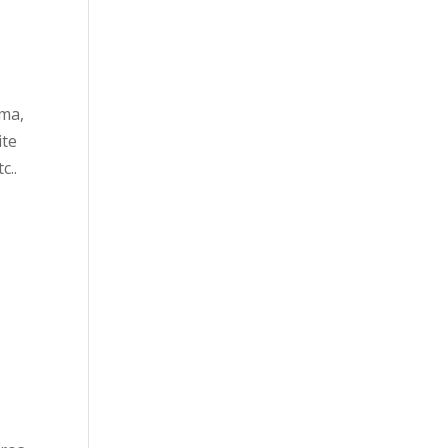
oma,
ite
c..