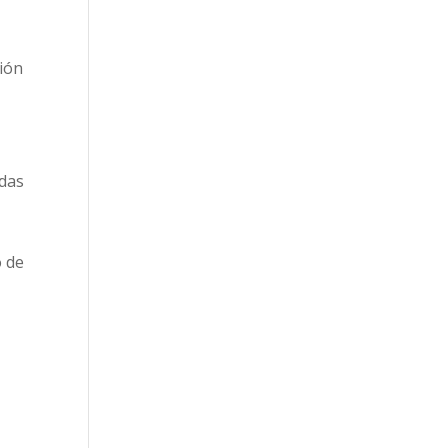
ción
adas
o de